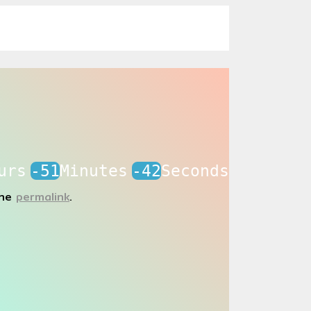
urs
-51
Minutes
-42
Seconds
the
permalink
.